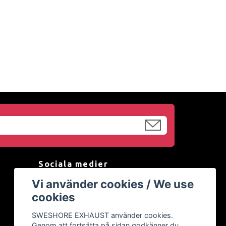
Sociala medier
Vi använder cookies / We use
Facebook
cookies
Instagram
SWESHORE EXHAUST använder cookies.
YouTube
Genom att fortsätta på sidan godkänner du