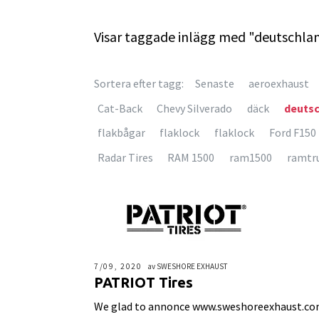
Visar taggade inlägg med "deutschla
Sortera efter tagg:
Senaste
aeroexhaust
Cat-Back
Chevy Silverado
däck
deuts
flakbågar
flaklock
flaklock
Ford F150
Radar Tires
RAM 1500
ram1500
ramtr
7/09, 2020
av SWESHORE EXHAUST
PATRIOT Tires
We glad to annonce www.sweshoreexhaust.com 