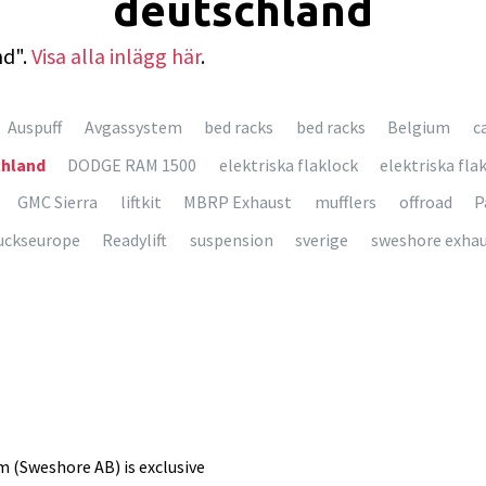
deutschland
nd".
Visa alla inlägg här
.
Auspuff
Avgassystem
bed racks
bed racks
Belgium
c
chland
DODGE RAM 1500
elektriska flaklock
elektriska fla
GMC Sierra
liftkit
MBRP Exhaust
mufflers
offroad
P
uckseurope
Readylift
suspension
sverige
sweshore exha
(Sweshore AB) is exclusive