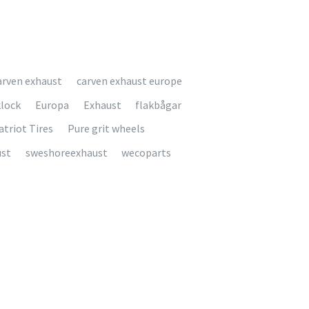
arven exhaust
carven exhaust europe
klock
Europa
Exhaust
flakbågar
atriot Tires
Pure grit wheels
ust
sweshoreexhaust
wecoparts