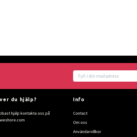
ver du hjälp?
Info
bbast hjälp kontakta oss på
Contact
)sweshore.com
Om oss
Användarvillkor