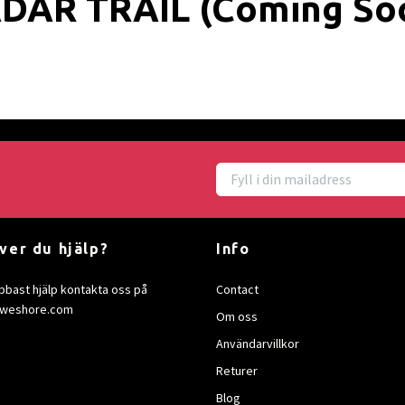
DAR TRAIL (Coming So
ver du hjälp?
Info
bbast hjälp kontakta oss på
Contact
)sweshore.com
Om oss
Användarvillkor
Returer
Blog