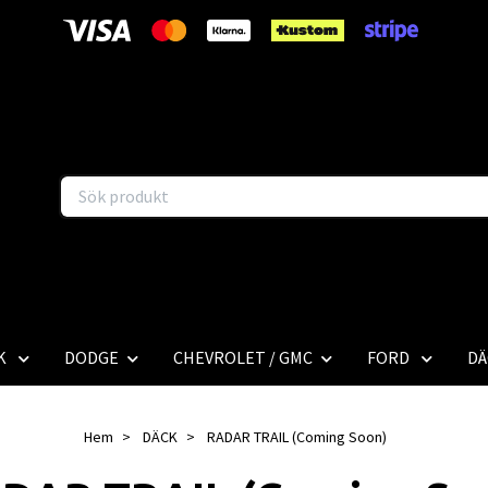
K
DODGE
CHEVROLET / GMC
FORD
DÄ
Hem
DÄCK
RADAR TRAIL (Coming Soon)