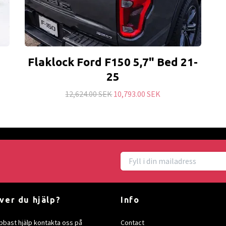
Flaklock Ford F150 5,7" Bed 21-
25
12,624.00 SEK
10,793.00 SEK
ver du hjälp?
Info
bbast hjälp kontakta oss på
Contact