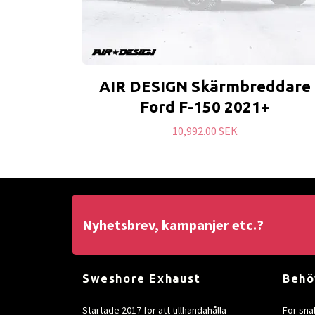
AIR DESIGN Skärmbreddare
Ford F-150 2021+
10,992.00 SEK
Nyhetsbrev, kampanjer etc.?
Sweshore Exhaust
Behö
Startade 2017 för att tillhandahålla
För sna