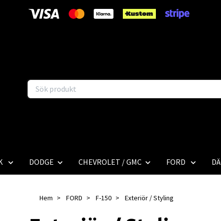
K
DODGE
CHEVROLET / GMC
FORD
DÄ
Hem
FORD
F-150
Exteriör / Styling