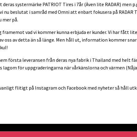
rat deras systermärke PATRIOT Tires i 7år (Även lite RADAR) men p.
 vi nu beslutat i samråd med Omni att enbart fokusera på RADAR Ti
u mer på.
 framemot vad vi kommer kunna erbjuda er kunder. Vi har fått lite
av oss av detta än så länge. Men håll ut, information kommer snar
kul!
 hem första leveransen från deras nya fabrik i Thailand med helt f
cis lagom för uppgraderingarna när vårkänslorna och värmen (Nåja,
vanligt flitigt på Instagram och Facebook med nyheter så håll utk