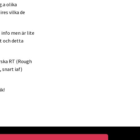
g.a olika
res vilka de
 info men är lite
t och detta
ärska RT (Rough
 snart iaf)
ik!