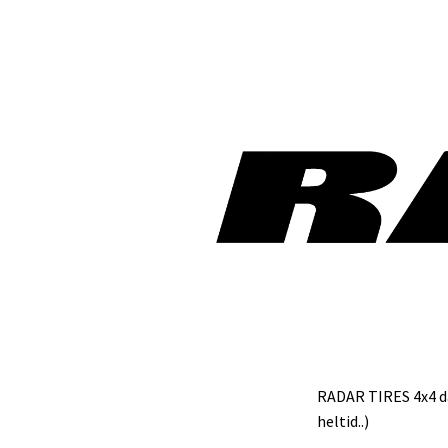
RADAR TIRES 4x4 däc
heltid..)