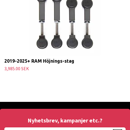
2019-2025+ RAM Höjnings-stag
3,985.00 SEK
Nyhetsbrev, kampanjer etc.?