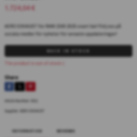
1.724,04 €
AERO EXHAUST för RAM 1500 2025 snart här! Följ oss på
sociala medier för nyheter för senaste uppdateringar!
BACK IN STOCK
The product is out of stock :(
Share
Article Number:
3011
Supplier:
AERO EXHAUST
INFORMATION
REVIEWS