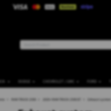
UCK
DODGE
CHEVROLET / GMC
FORD
ome
RAM TRUCK 1500
2025+ RAM TRUCK 1500 DT
Exhaust system