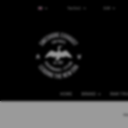
Tax Excl.
EUR
HOME
BRAND
RAM TR
H