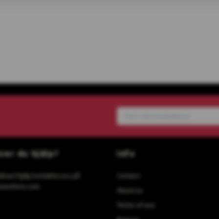
ver du hjälp?
Info
bbast hjälp kontakta oss på
Contact
)sweshore.com
About us
Terms of use