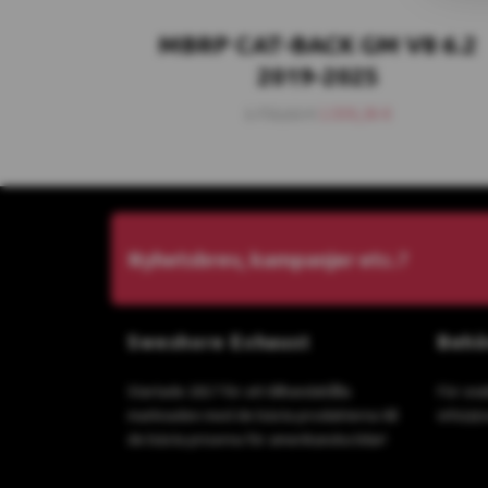
MBRP CAT-BACK GM V8 6.2
2019-2025
1.732,62 €
1.559,36 €
Nyhetsbrev, kampanjer etc.?
Sweshore Exhaust
Behö
Startade 2017 för att tillhandahålla
För sna
marknaden med de bästa produkterna till
info(a
de bästa priserna för amerikanska bilar!