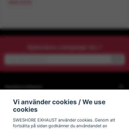
Mehr lesen
Nyhetsbrev, kampanjer etc.?
Sweshore Exhaust
Vi använder cookies / We use
Behöver du hjälp?
cookies
Info
SWESHORE EXHAUST använder cookies. Genom att
fortsätta på sidan godkänner du användandet av