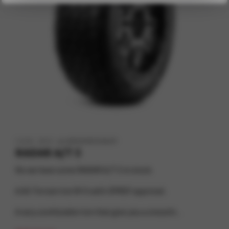
13/04, 2022
von SWESHORE EXHAUST
RADAR A/T 5
No we have some RADAR A/T 5 in stock.
A All Terrain tire M+S with 3PMSF approval.
A very comfutable tire that give you a smooth...