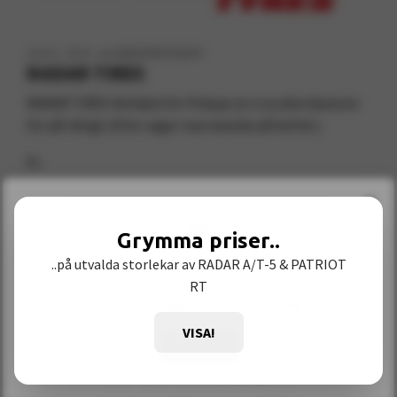
16/02, 2026
von SWESHORE EXHAUST
RADAR TIRES
RADAR TIRES 4x4 däck för Pickups är vi nu distributörer
för på riktigt (Eller säger man kanske på heltid..)
Vi...
×
Mehr lesen
Grymma priser..
Yay! SWESHORE EXHAUST is available in English
..på utvalda storlekar av RADAR A/T-5 & PATRIOT
RT
Browse in
English
and shop in
EUR
.
VISA!
Shop now
Stay in current language