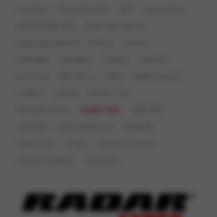
Cat-Back
Chevy Silverado
däck
deutschland
DODGE RAM 1500
elektriska flaklock
elektriska flaklock
Europa
Exhaust
flakbågar
flakbågar
flaklock
flaklock
Ford F150
GMC Sierra
liftkit
MBRP Exhaust
mufflers
offroad
Patriot Tires
Pure grit wheels
Radar Tires
RAM 1500
ram1500
ramtruckseurope
Readylift
suspension
sverige
sweshore exhaust
sweshoreexhaust
wecoparts