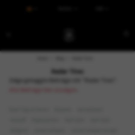
Tax Excl.
EUR
Home
Blog
Radar Tires
Radar Tires
Zeige getaggte Beiträge mit "Radar Tires".
Alle Beiträge hier anzeigen
.
Nach Tag sortieren:
Neueste
aeroexhaust
Auspuff
Avgassystem
bed racks
bed racks
Belgium
carven exhaust
carven exhaust europe