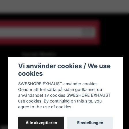
Social Media
Vi använder cookies / We use
Facebook
cookies
Instagram
SWESHORE EXHAUST använder cookies.
YouTube
Genom att fortsätta på sidan godkänner du
användandet av cookies.SWESHORE EXHAUST
use cookies. By continuing on this site, you
agree to the use of cookies.
Alle akzeptieren
Einstellungen