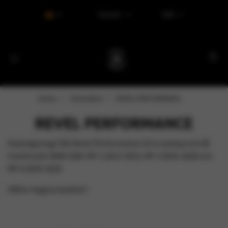
Tax Excl.
EUR
Home
Varumärke
REVEL PERFORMANCE
REVEL PERFORMANCE
Höjningsstag från Revel Performance till er pickup och då
framförallt RAM 1500. RP-1 2013-2015, RP-3 2016-2018 och
RP-6 2019-2025.
Håller högsta kvalitet!