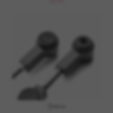
363,79 €
Köp nu