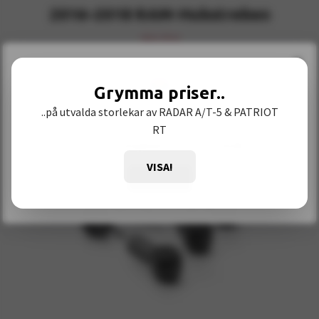
2016–2018 RAM-Hubstreben
363,79 €
×
Grymma priser..
Yay! SWESHORE EXHAUST is available in English
..på utvalda storlekar av RADAR A/T-5 & PATRIOT
RT
Browse in
English
and shop in
EUR
.
VISA!
Shop now
Stay in current language