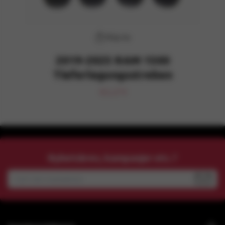
Köp nu
2019-2025 RAM 1500
Tieferlegungsstreben
411,27 €
Nyhetsbrev, kampanjer etc.?