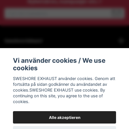
Nyhetsbrev, kampanjer etc.?
Sweshore Exhaust
Behöver du hjälp?
Vi använder cookies / We use
cookies
Info
SWESHORE EXHAUST använder cookies. Genom att
fortsätta på sidan godkänner du användandet av
Social Media
cookies.SWESHORE EXHAUST use cookies. By
continuing on this site, you agree to the use of
cookies.
Alle akzeptieren